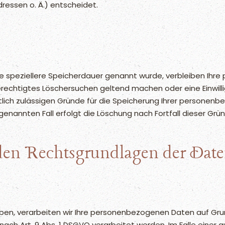
essen o. Ä.) entscheidet.
ne speziellere Speicherdauer genannt wurde, verbleiben Ihr
berechtigtes Löschersuchen geltend machen oder eine Einwil
htlich zulässigen Gründe für die Speicherung Ihrer personen
enannten Fall erfolgt die Löschung nach Fortfall dieser Grü
en Rechtsgrundlagen der Daten
aben, verarbeiten wir Ihre personenbezogenen Daten auf Grundl
ach Art. 9 Abs. 1 DSGVO verarbeitet werden. Im Falle einer au